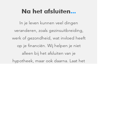
Na het afsluiten
...
In je leven kunnen veel dingen
veranderen, zoals gezinsuitbreiding,
werk of gezondheid, wat invloed heeft
op je financiën. Wij helpen je niet
alleen bij het afsluiten van je
hypotheek, maar ook daarna. Laat het
ons weten als je situatie verandert, dan
bekijken we samen of je hypotheek en
verzekeringen nog passen bij jouw
wensen.
Prijzen
.
Je betaalt bij ons, afhankelijk van je situatie,